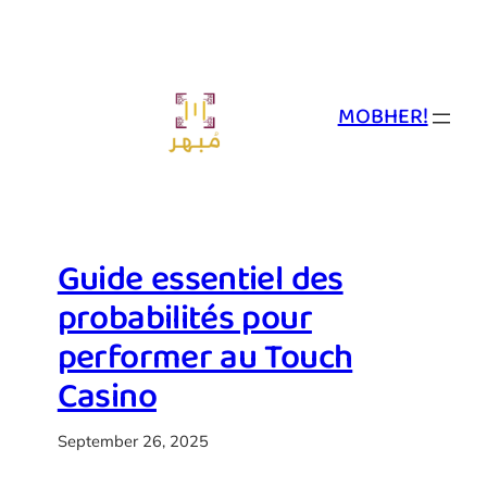
Skip
to
content
MOBHER!
Guide essentiel des
probabilités pour
performer au Touch
Casino
September 26, 2025