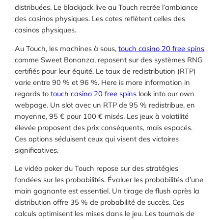
distribuées. Le blackjack live au Touch recrée l’ambiance
des casinos physiques. Les cotes reflètent celles des
casinos physiques.
Au Touch, les machines à sous,
touch casino 20 free spins
comme Sweet Bonanza, reposent sur des systèmes RNG
certifiés pour leur équité. Le taux de redistribution (RTP)
varie entre 90 % et 96 %. Here is more information in
regards to
touch casino 20 free spins
look into our own
webpage. Un slot avec un RTP de 95 % redistribue, en
moyenne, 95 € pour 100 € misés. Les jeux à volatilité
élevée proposent des prix conséquents, mais espacés.
Ces options séduisent ceux qui visent des victoires
significatives.
Le vidéo poker du Touch repose sur des stratégies
fondées sur les probabilités. Évaluer les probabilités d’une
main gagnante est essentiel. Un tirage de flush après la
distribution offre 35 % de probabilité de succès. Ces
calculs optimisent les mises dans le jeu. Les tournois de