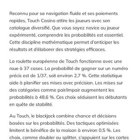
Reconnu pour sa navigation fluide et ses paiements
rapides, Touch Casino attire les joueurs avec son
catalogue diversifié. Que vous soyez novice ou joueur
expérimenté, comprendre les probabilités est essentiel.
Cette discipline mathématique permet d’anticiper les
résultats et d’élaborer des stratégies efficaces.
La roulette européenne de Touch fonctionne avec une
roue à 37 cases. La probabilité de gagner sur un numéro
précis est de 1/37, soit environ 2,7 %. Cette statistique
aide à planifier ses mises avec précision. Les mises sur
des catégories comme pair/impair augmentent les
probabilités à 48,6 %. Ces choix séduisent les débutants
en quête de stabilité.
Au Touch, le blackjack combine chance et décisions
basées sur les probabilités. Des tactiques optimisées
limitent le bénéfice de la maison à environ 0,5 %. Les
choix, comme doubler ou splitter, s’appuient sur les cartes