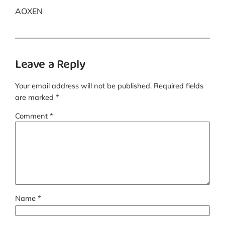
AOXEN
Leave a Reply
Your email address will not be published.
Required fields
are marked
*
Comment
*
Name
*