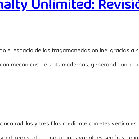
lty Unlimited: Revisió
do el espacio de las tragamonedas online, gracias a 
ica con mecánicas de slots modernas, generando una co
inco rodillos y tres filas mediante carretes verticales
ped, redes, ofreciendo pagos variables según su alin