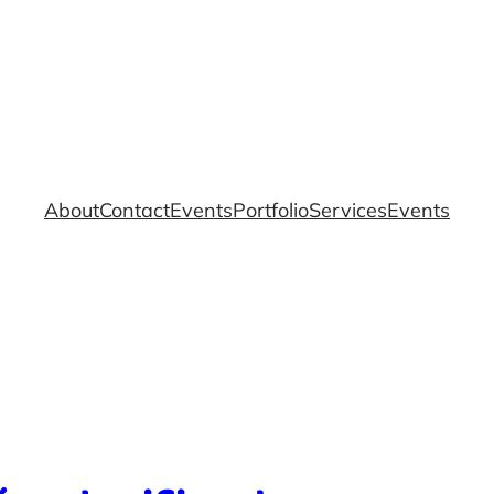
About
Contact
Events
Portfolio
Services
Events