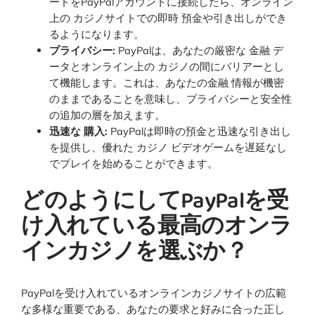
ードをPayPalアカウントに接続したら、オンライン
上の カジノサイトでの即時 預金や引き出しができ
るようになります。
プライバシー:
PayPalは、あなたの厳密な 金融 デ
ータとオンライン上の カジノの間にバリアーとし
て機能します。これは、あなたの金融 情報が機密
のままであることを意味し、プライバシーと安全性
の追加の層を加えます。
迅速な 購入:
PayPalは即時の預金と迅速な引き出し
を提供し、優れた カジノ ビデオゲームを遅延なし
でプレイを始めることができます。
どのようにしてPayPalを受
け入れている最高のオンラ
インカジノを選ぶか？
PayPalを受け入れているオンラインカジノサイトの広範
な多様な重要である、あなたの要求と好みに合った正し