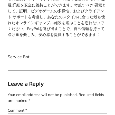
融 詳細を安全に維持ことができます。考慮すべき 要素と
して、証明、ビデオゲームの多様性、およびクライアン
ト サポートを考慮し、あなたのスタイルに合った最も優
れたオンラインギャンブル施設を選ぶことを忘れないで
ください。PayPalを選び出すことで、自己信頼を持って
賭け事を楽しみ、安心感を提供することができます！
Service Bot
Leave a Reply
Your email address will not be published.
Required fields
are marked
*
Comment
*