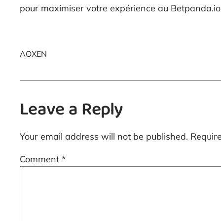
pour maximiser votre expérience au Betpanda.io
AOXEN
Leave a Reply
Your email address will not be published.
Requir
Comment
*