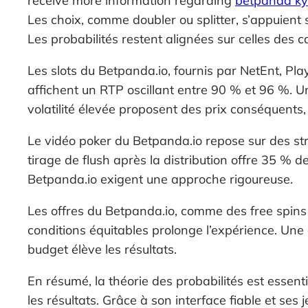
receive more information regarding
betpanda ky
Les choix, comme doubler ou splitter, s’appuient s
Les probabilités restent alignées sur celles des c
Les slots du Betpanda.io, fournis par NetEnt, Pl
affichent un RTP oscillant entre 90 % et 96 %. 
volatilité élevée proposent des prix conséquents,
Le vidéo poker du Betpanda.io repose sur des str
tirage de flush après la distribution offre 35 % d
Betpanda.io exigent une approche rigoureuse.
Les offres du Betpanda.io, comme des free spin
conditions équitables prolonge l’expérience. Une 
budget élève les résultats.
En résumé, la théorie des probabilités est essen
les résultats. Grâce à son interface fiable et ses 