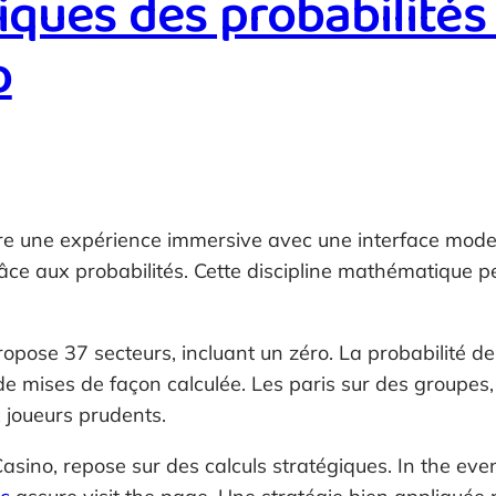
ques des probabilités
o
re une expérience immersive avec une interface modern
ce aux probabilités. Cette discipline mathématique per
opose 37 secteurs, incluant un zéro. La probabilité de
de mises de façon calculée. Les paris sur des groupes,
 joueurs prudents.
sino, repose sur des calculs stratégiques. In the even