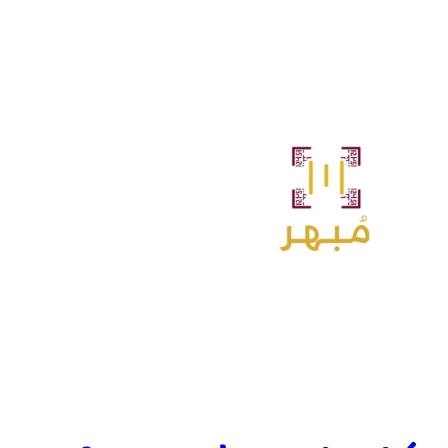
Skip
to
content