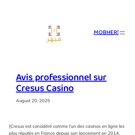
Skip
to
content
MOBHER!
Avis professionnel sur
Cresus Casino
August 20, 2025
{Cresus est considéré comme l’un des casinos en ligne les
plus réputés en France depuis son lancement en 2014.