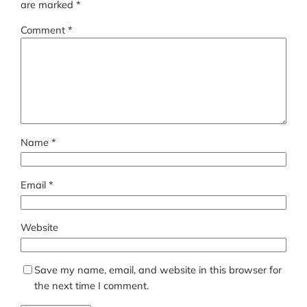
are marked
*
Comment
*
Name
*
Email
*
Website
Save my name, email, and website in this browser for
the next time I comment.