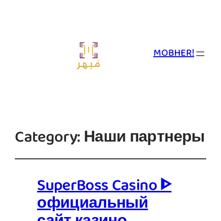
MOBHER!
Category:
Наши партнеры
SuperBoss Casino ᐈ
официальный