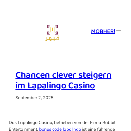
Skip
to
content
MOBHER!
Chancen clever steigern
im Lapalingo Casino
September 2, 2025
Das Lapalingo Casino, betrieben von der Firma Rabbit
Entertainment,
bonus code lapalingo
ist eine führende