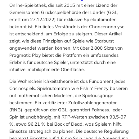
Online-Spielothek, die seit 2015 mit einer Lizenz der
Gemeinsamen Glücksspielbehörde der Länder (GGL,
erteilt am 27.12.2022) für exklusive Spielautomaten
bekannt ist. Ein tiefes Verständnis der Chancenanalyse
ist entscheidend, um Erfolge zu steigern. Dieser Artikel
zeigt, wie diese Prinzipien auf Spiele wie Starburst
angewendet werden können. Mit über 2.800 Slots von
Pragmatic Play bietet die Plattform ein umfassendes
Erlebnis für deutsche Spieler, unterstützt durch eine
intuitive, mobiloptimierte Oberfläche.
Die Wahrscheinlichkeitstheorie ist das Fundament jedes
Casinospiels. Spielautomaten wie Fishin’ Frenzy basieren
auf mathematischen Modellen, die Spielausgänge
bestimmen. Ein zertifizierter Zufallszahlengenerator
(RNG), geprüft von der GGL, garantiert Fairness. Jeder
Spin ist unabhängig, mit RTP-Werten zwischen 93,5-97
%, etwa 96,21 % bei Book of Dead, was Spielern hilft,
Einsätze strategisch zu planen. Die deutsche Regulierung
begrenzt Einsätze auf 1 € pro Spin, was die Anwendung