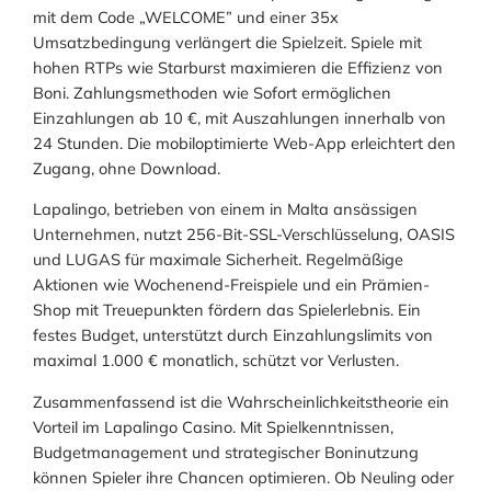
mit dem Code „WELCOME” und einer 35x
Umsatzbedingung verlängert die Spielzeit. Spiele mit
hohen RTPs wie Starburst maximieren die Effizienz von
Boni. Zahlungsmethoden wie Sofort ermöglichen
Einzahlungen ab 10 €, mit Auszahlungen innerhalb von
24 Stunden. Die mobiloptimierte Web-App erleichtert den
Zugang, ohne Download.
Lapalingo, betrieben von einem in Malta ansässigen
Unternehmen, nutzt 256-Bit-SSL-Verschlüsselung, OASIS
und LUGAS für maximale Sicherheit. Regelmäßige
Aktionen wie Wochenend-Freispiele und ein Prämien-
Shop mit Treuepunkten fördern das Spielerlebnis. Ein
festes Budget, unterstützt durch Einzahlungslimits von
maximal 1.000 € monatlich, schützt vor Verlusten.
Zusammenfassend ist die Wahrscheinlichkeitstheorie ein
Vorteil im Lapalingo Casino. Mit Spielkenntnissen,
Budgetmanagement und strategischer Boninutzung
können Spieler ihre Chancen optimieren. Ob Neuling oder