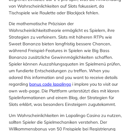
von Wahrscheinlichkeiten auf Slots fokussiert, da
Tischspiele wie Roulette oder Blackjack fehlen.
Die mathematische Präzision der
Wahrscheinlichkeitstheorie ermöglicht es Spielern, ihre
Strategien zu verfeinern. Slots mit höheren RTPs wie
Sweet Bonanza bieten langfristig bessere Chancen,
während Freispiel-Features in Spielen wie Big Bass
Bonanza zusätzliche Gewinnmöglichkeiten schaffen.
Spieler können Auszahlungsquoten im Spielmenü prüfen,
um fundierte Entscheidungen zu treffen. When you
adored this information and you want to receive details
regarding
bonus code lapalingo
i implore you to visit our
own web-page. Die Plattform unterstützt dies mit klaren
Spielinformationen und einem Blog, der Strategien für
Slots erklärt, was besonders Einsteigern zugutekommt.
Um Wahrscheinlichkeiten im Lapalingo Casino zu nutzen,
sollten Spieler die Spielmechaniken verstehen. Der
Willkommensbonus von 50 Freispiele bei Registrierung