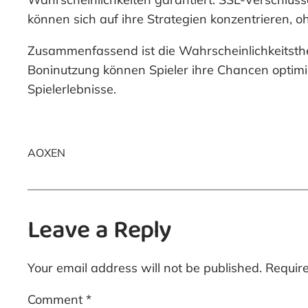
können sich auf ihre Strategien konzentrieren, o
Zusammenfassend ist die Wahrscheinlichkeitsthe
Boninutzung können Spieler ihre Chancen optimie
Spielerlebnisse.
AOXEN
Leave a Reply
Your email address will not be published.
Requir
Comment
*