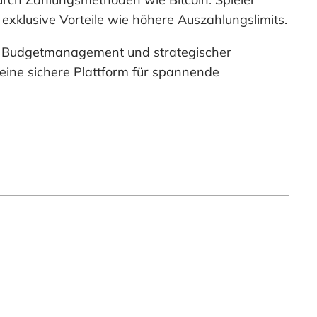
exklusive Vorteile wie höhere Auszahlungslimits.
en, Budgetmanagement und strategischer
eine sichere Plattform für spannende