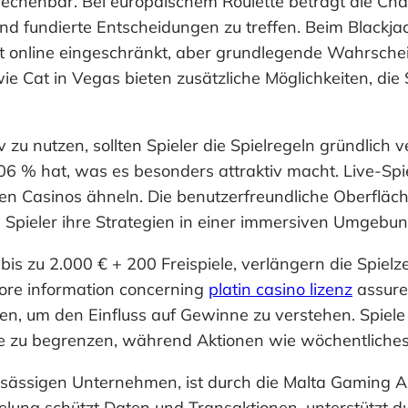
rechenbar. Bei europäischem Roulette beträgt die Chan
 und fundierte Entscheidungen zu treffen. Beim Black
st online eingeschränkt, aber grundlegende Wahrschei
e Cat in Vegas bieten zusätzliche Möglichkeiten, die
 zu nutzen, sollten Spieler die Spielregeln gründlich 
6 % hat, was es besonders attraktiv macht. Live-Spiel
 Casinos ähneln. Die benutzerfreundliche Oberfläche 
ss Spieler ihre Strategien in einer immersiven Umge
 zu 2.000 € + 200 Freispiele, verlängern die Spielz
more information concerning
platin casino lizenz
assure
lten, um den Einfluss auf Gewinne zu verstehen. Spiele
ste zu begrenzen, während Aktionen wie wöchentliches
sässigen Unternehmen, ist durch die Malta Gaming Auth
elung schützt Daten und Transaktionen, unterstützt d