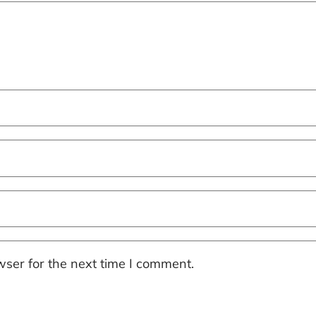
ser for the next time I comment.