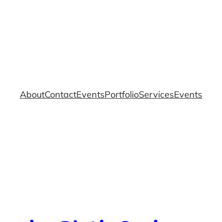
About
Contact
Events
Portfolio
Services
Events