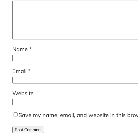
Name
*
Email
*
Website
Save my name, email, and website in this brow