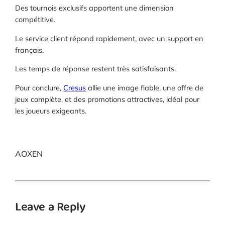
Des tournois exclusifs apportent une dimension
compétitive.
Le service client répond rapidement, avec un support en
français.
Les temps de réponse restent très satisfaisants.
Pour conclure,
Cresus
allie une image fiable, une offre de
jeux complète, et des promotions attractives, idéal pour
les joueurs exigeants.
AOXEN
Leave a Reply