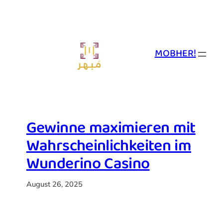
Skip
to
content
MOBHER!
Gewinne maximieren mit
Wahrscheinlichkeiten im
Wunderino Casino
August 26, 2025