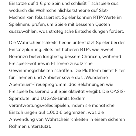
Einsätze auf 1 € pro Spin und schließt Tischspiele aus,
wodurch die Wahrscheinlichkeitstheorie auf Slot-
Mechaniken fokussiert ist. Spieler können RTP-Werte im
Spielmenü prüfen, um Spiele mit besseren Quoten
auszuwählen, was strategische Entscheidungen fördert.
Die Wahrscheinlichkeitstheorie unterstützt Spieler bei der
Einsatzplanung. Slots mit höheren RTPs wie Sweet
Bonanza bieten langfristig bessere Chancen, während
Freispiel-Features in El Torero zusätzliche
Gewinnmöglichkeiten schaffen. Die Plattform bietet Filter
für Themen und Anbieter sowie das „Wunderino
Abenteuer”-Treueprogramm, das Belohnungen wie
Freispiele basierend auf Spielaktivität vergibt. Die OASIS-
Sperrdatei und LUGAS-Limits fördern
verantwortungsvolles Spielen, indem sie monatliche
Einzahlungen auf 1.000 € begrenzen, was die
Anwendung von Wahrscheinlichkeiten in einem sicheren
Rahmen unterstützt.