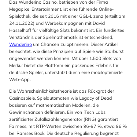
Das Wunderino Casino, betrieben von der Firma
Megapixel Entertainment, ist eine führende Online-
Spielothek, die seit 2016 mit einer GGL-Lizenz (erteilt am
24.11.2022) und Werbekampagnen mit David
Hasselhoff für vielfältige Slots bekannt ist. Ein fundiertes
Verständnis der Spielmathematik ist entscheidend,
Wunderino
um Chancen zu optimieren. Dieser Artikel
beleuchtet, wie diese Prinzipien auf Spiele wie Starburst
angewendet werden können. Mit über 1.500 Slots von
Merkur bietet die Plattform ein packendes Erlebnis für
deutsche Spieler, unterstützt durch eine mobiloptimierte
Web-App.
Die Wahrscheinlichkeitstheorie ist das Rückgrat der
Casinospiele. Spielautomaten wie Legacy of Dead
basieren auf mathematischen Modellen, die
Gewinnchancen definieren. Ein von iTech Labs
zertifizierter Zufallszahlengenerator (RNG) garantiert
Fairness, mit RTP-Werten zwischen 96-97 %, etwa 96 %
bei Ramses Book. Die deutsche Regulierung begrenzt