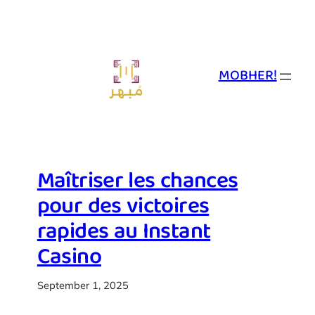
Skip
to
content
MOBHER!
Maîtriser les chances
pour des victoires
rapides au Instant
Casino
September 1, 2025