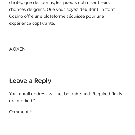
stratégique des bonus, les joueurs optimisent leurs
chances de gains. Que vous soyez débutant, Instant
Casino offre une plateforme sécurisée pour une
expérience captivante.
AOXEN
Leave a Reply
Your email address will not be published.
Required fields
are marked
*
Comment
*