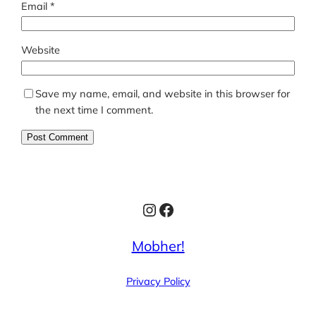
Email
*
Website
Save my name, email, and website in this browser for
the next time I comment.
Instagram
Facebook
Mobher!
Privacy Policy