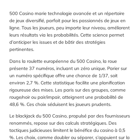
500 Casino marie technologie avancée et un répertoire
de jeux diversifié, parfait pour les passionnés de jeux en
ligne. Tous les joueurs, peu importe leur niveau, améliorent
leurs résultats via les probabilités. Cette science permet
d’anticiper les issues et de bâtir des stratégies
pertinentes.
Dans la roulette européenne du 500 Casino, la roue
présente 37 numéros, incluant un zéro unique. Parier sur
un numéro spécifique offre une chance de 1/37, soit
environ 2,7 %. Cette statistique facilite une planification
rigoureuse des mises. Les paris sur des groupes, comme
rouge/noir ou pair/impair, atteignent une probabilité de
48,6 %. Ces choix séduisent les joueurs prudents.
Le blackjack du 500 Casino, propulsé par des fournisseurs
renommés, repose sur des calculs stratégiques. Des
tactiques judicieuses limitent le bénéfice du casino à 0,5
%. Les choix, comme doubler ou séparer, s’appuient sur la