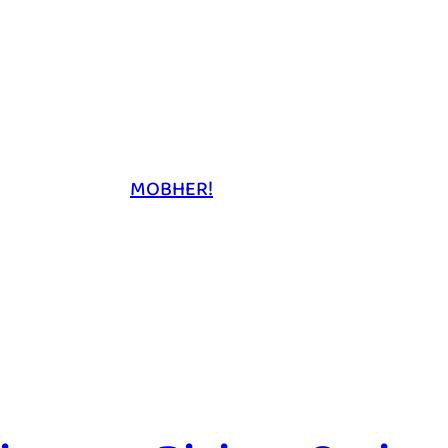
MOBHER!