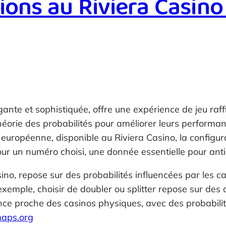
ions au Riviera Casino
nte et sophistiquée, offre une expérience de jeu raffi
 théorie des probabilités pour améliorer leurs perform
te européenne, disponible au Riviera Casino, la configu
r un numéro choisi, une donnée essentielle pour antici
no, repose sur des probabilités influencées par les ca
emple, choisir de doubler ou splitter repose sur des c
ce proche des casinos physiques, avec des probabilités
maps.org