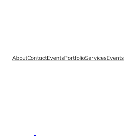
About
Contact
Events
Portfolio
Services
Events