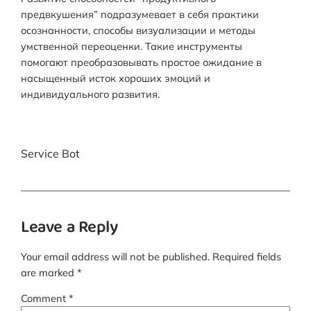
предвкушения” подразумевает в себя практики
осознанности, способы визуализации и методы
умственной переоценки. Такие инструменты
помогают преобразовывать простое ожидание в
насыщенный исток хороших эмоций и
индивидуального развития.
Service Bot
Leave a Reply
Your email address will not be published.
Required fields
are marked
*
Comment
*