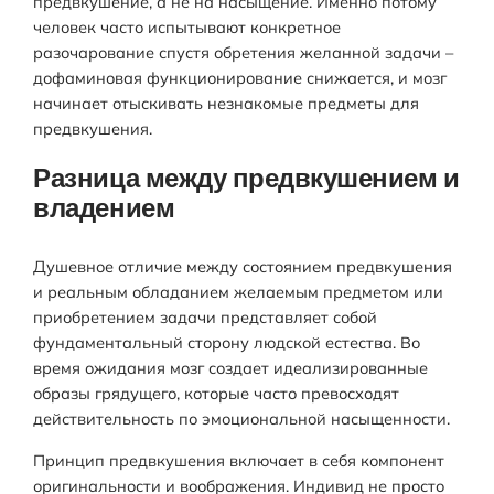
предвкушение, а не на насыщение. Именно потому
человек часто испытывают конкретное
разочарование спустя обретения желанной задачи –
дофаминовая функционирование снижается, и мозг
начинает отыскивать незнакомые предметы для
предвкушения.
Разница между предвкушением и
владением
Душевное отличие между состоянием предвкушения
и реальным обладанием желаемым предметом или
приобретением задачи представляет собой
фундаментальный сторону людской естества. Во
время ожидания мозг создает идеализированные
образы грядущего, которые часто превосходят
действительность по эмоциональной насыщенности.
Принцип предвкушения включает в себя компонент
оригинальности и воображения. Индивид не просто