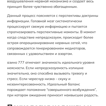
воодушевления нервной механизма и создает весь
принцип более чувственно обогащенным.
Данный процесс поясняется с перспективы доктрины
информации. Головной мозг систематически
процессирует свежую информацию и пытается
спрогнозировать перспективные моменты. В момент
когда следствие непредсказуем, происходит более
острая операционирование нервных сетей, что
сопровождается генерированием медиаторов,
связанных с удовольствием и азартом.
азино 777 отмечает значимость идеального уровня
неясности. Если непредсказуемость излишне
значительна, она способна вызывать тревогу и
стресс. Если чересчур низка – скуку и
незаинтересованность. Идеальный баланс
порождает положение “совершенного возбуждения”,
при котором ожидание приносит наивысшее радость.