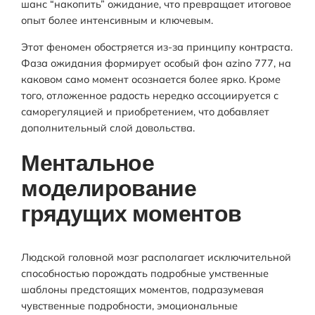
шанс “накопить” ожидание, что превращает итоговое
опыт более интенсивным и ключевым.
Этот феномен обостряется из-за принципу контраста.
Фаза ожидания формирует особый фон azino 777, на
каковом само момент осознается более ярко. Кроме
того, отложенное радость нередко ассоциируется с
саморегуляцией и приобретением, что добавляет
дополнительный слой довольства.
Ментальное
моделирование
грядущих моментов
Людской головной мозг располагает исключительной
способностью порождать подробные умственные
шаблоны предстоящих моментов, подразумевая
чувственные подробности, эмоциональные