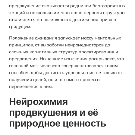
предвкушение оказывается родником благоприятных
эмоций и насколько именно наша нервная структура
откликается на возможность достижения приза в
грядущем.
Положение ожидания запускает массу ментальных
принципов, от выработки нейромедиаторов до
сложных когнитивных структур проектирования и
предвидения. Нынешние изыскания раскрывают, что
головной мозг человека совершенствовался таким
способом, дабы достигать удовольствие не только от
получения целей, но и от самого процесса
перемещения к ним.
Нейрохимия
предвкушения и её
природное ценность