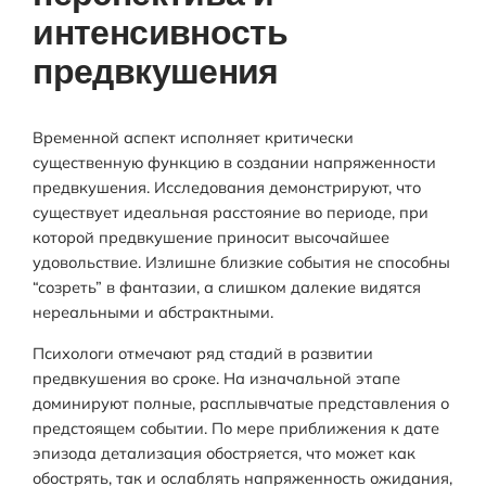
интенсивность
предвкушения
Временной аспект исполняет критически
существенную функцию в создании напряженности
предвкушения. Исследования демонстрируют, что
существует идеальная расстояние во периоде, при
которой предвкушение приносит высочайшее
удовольствие. Излишне близкие события не способны
“созреть” в фантазии, а слишком далекие видятся
нереальными и абстрактными.
Психологи отмечают ряд стадий в развитии
предвкушения во сроке. На изначальной этапе
доминируют полные, расплывчатые представления о
предстоящем событии. По мере приближения к дате
эпизода детализация обостряется, что может как
обострять, так и ослаблять напряженность ожидания,