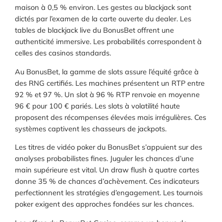
maison à 0,5 % environ. Les gestes au blackjack sont
dictés par l’examen de la carte ouverte du dealer. Les
tables de blackjack live du BonusBet offrent une
authenticité immersive. Les probabilités correspondent à
celles des casinos standards.
Au BonusBet, la gamme de slots assure l’équité grâce à
des RNG certifiés. Les machines présentent un RTP entre
92 % et 97 %. Un slot à 96 % RTP renvoie en moyenne
96 € pour 100 € pariés. Les slots à volatilité haute
proposent des récompenses élevées mais irrégulières. Ces
systèmes captivent les chasseurs de jackpots.
Les titres de vidéo poker du BonusBet s’appuient sur des
analyses probabilistes fines. Juguler les chances d’une
main supérieure est vital. Un draw flush à quatre cartes
donne 35 % de chances d’achèvement. Ces indicateurs
perfectionnent les stratégies d’engagement. Les tournois
poker exigent des approches fondées sur les chances.