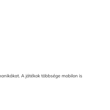
anikákat. A játékok többsége mobilon is