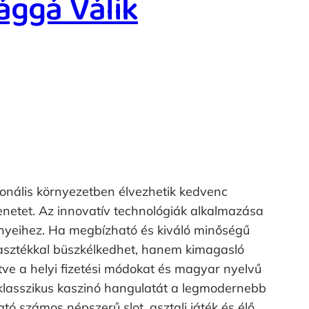
ággá Válik
ionális környezetben élvezhetik kedvenc
menetet. Az innovatív technológiák alkalmazása
nyeihez. Ha megbízható és kiváló minőségű
álasztékkal büszkélkedhet, hanem kimagasló
tve a helyi fizetési módokat és magyar nyelvű
a klasszikus kaszinó hangulatát a legmodernebb
tó számos népszerű slot, asztali játék és élő