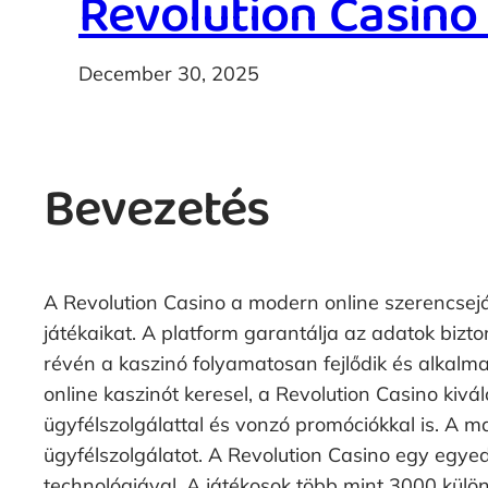
Revolution Casino
December 30, 2025
Bevezetés
A Revolution Casino a modern online szerencsejá
játékaikat. A platform garantálja az adatok bizt
révén a kaszinó folyamatosan fejlődik és alkalm
online kaszinót keresel, a Revolution Casino kiv
ügyfélszolgálattal és vonzó promóciókkal is. A m
ügyfélszolgálatot. A Revolution Casino egy egye
technológiával. A játékosok több mint 3000 külön