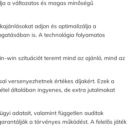
álja a változatos és magas minőségű
kajánlásokat adjon és optimalizálja a
mogatásában is. A technológia folyamatos
in-win szituációt teremt mind az ajánló, mind az
al versenyezhetnek értékes díjakért. Ezek a
tel általában ingyenes, de extra jutalmakat
ügyi adatait, valamint független auditok
garantálják a törvényes működést. A felelős játék