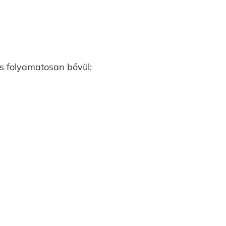
s folyamatosan bővül: