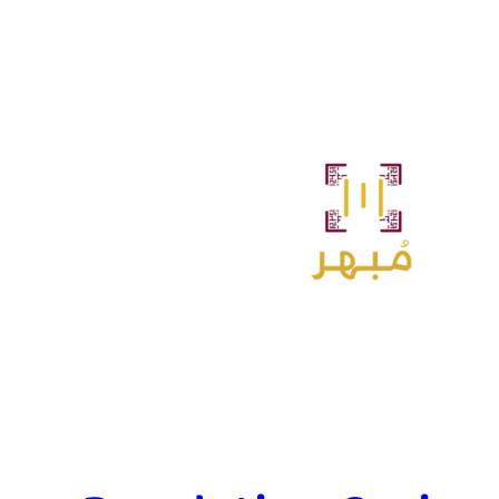
Skip
to
content