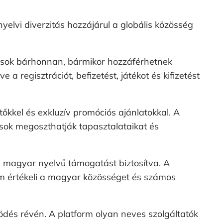
yelvi diverzitás hozzájárul a globális közösség
ékosok bárhonnan, bármikor hozzáférhetnek
 a regisztrációt, befizetést, játékot és kifizetést
tőkkel és exkluzív promóciós ajánlatokkal. A
osok megoszthatják tapasztalataikat és
és magyar nyelvű támogatást biztosítva. A
orm értékeli a magyar közösséget és számos
ködés révén. A platform olyan neves szolgáltatók