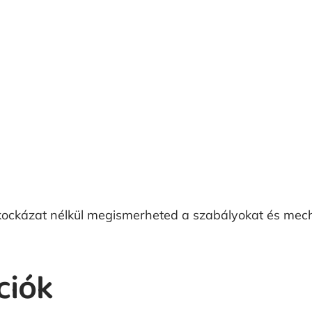
kockázat nélkül megismerheted a szabályokat és mech
ciók