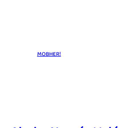
MOBHER!