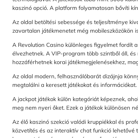
kaszinó opció. A platform folyamatosan bővíti kíná
Az oldal betöltési sebessége és teljesítménye kiv
zavartalan játékmenetet még mobileszközökön is.
A Revolution Casino különleges figyelmet fordít a
élvezhetnek. A VIP-program több szintből áll, és
hozzáférhetnek korai játékmegjelenésekhez, mag
Az oldal modern, felhasználóbarát dizájnja könnyű
megtalálni a keresett játékokat és információkat
A jackpot játékok külön kategóriát képeznek, ah
meg nem nyeri őket. Ezek a játékok különösen 
Az élő kaszinó szekció valódi kruppiékkal és pro
közvetítés és az interaktív chat funkció lehetővé 