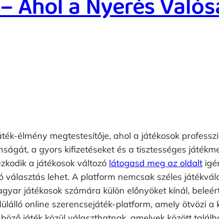
 – Ahol a Nyerés Valós
ték-élmény megtestesítője, ahol a játékosok professz
onságát, a gyors kifizetéseket és a tisztességes játék
azkodik a játékosok változó
látogasd meg az oldalt
igé
áló választás lehet. A platform nemcsak széles játékv
agyar játékosok számára külön előnyöket kínál, beleér
dülálló online szerencsejáték-platform, amely ötvözi 
böző játék közül választhatnak, amelyek között találha