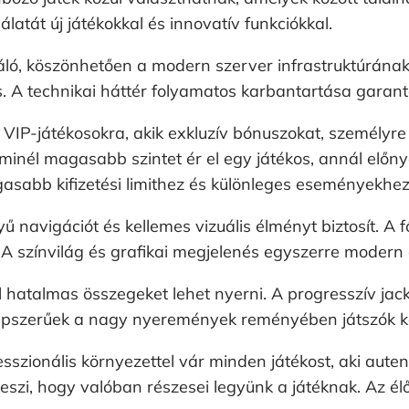
latát új játékokkal és innovatív funkciókkal.
áló, köszönhetően a modern szerver infrastruktúrának 
 A technikai háttér folyamatos karbantartása garantá
 VIP-játékosokra, akik exkluzív bónuszokat, személyre 
 minél magasabb szintet ér el egy játékos, annál előn
asabb kifizetési limithez és különleges eseményekhez
 navigációt és kellemes vizuális élményt biztosít. A 
. A színvilág és grafikai megjelenés egyszerre modern
ol hatalmas összegeket lehet nyerni. A progresszív j
népszerűek a nagy nyeremények reményében játszók k
fesszionális környezettel vár minden játékost, aki au
teszi, hogy valóban részesei legyünk a játéknak. Az élő