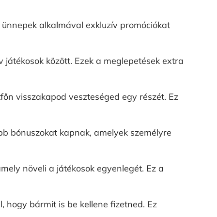
s ünnepek alkalmával exkluzív promóciókat
v játékosok között. Ezek a meglepetések extra
tfőn visszakapod veszteséged egy részét. Ez
sabb bónuszokat kapnak, amelyek személyre
mely növeli a játékosok egyenlegét. Ez a
, hogy bármit is be kellene fizetned. Ez