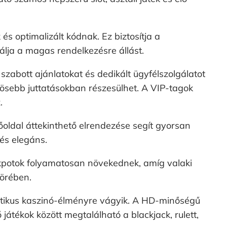
és optimalizált kódnak. Ez biztosítja a
lja a magas rendelkezésre állást.
szabott ajánlatokat és dedikált ügyfélszolgálatot
yösebb juttatásokban részesülhet. A VIP-tagok
.
főoldal áttekinthető elrendezése segít gyorsan
 és elegáns.
ackpotok folyamatosan növekednek, amíg valaki
örében.
tentikus kaszinó-élményre vágyik. A HD-minőségű
 játékok között megtalálható a blackjack, rulett,