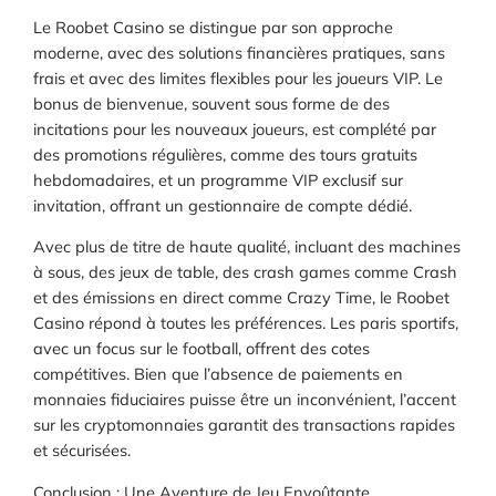
Le Roobet Casino se distingue par son approche
moderne, avec des solutions financières pratiques, sans
frais et avec des limites flexibles pour les joueurs VIP. Le
bonus de bienvenue, souvent sous forme de des
incitations pour les nouveaux joueurs, est complété par
des promotions régulières, comme des tours gratuits
hebdomadaires, et un programme VIP exclusif sur
invitation, offrant un gestionnaire de compte dédié.
Avec plus de titre de haute qualité, incluant des machines
à sous, des jeux de table, des crash games comme Crash
et des émissions en direct comme Crazy Time, le Roobet
Casino répond à toutes les préférences. Les paris sportifs,
avec un focus sur le football, offrent des cotes
compétitives. Bien que l’absence de paiements en
monnaies fiduciaires puisse être un inconvénient, l’accent
sur les cryptomonnaies garantit des transactions rapides
et sécurisées.
Conclusion : Une Aventure de Jeu Envoûtante