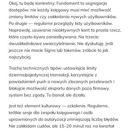
Okej, tu będę konkretny. Fundament to segregacja
dostępów: nie każdy księgowy musi mieć możliwość
zmiany limitów czy zakładania nowych użytkowników.
Po drugie — regularne przeglądy listy użytkowników.
Naprawdę, usuwanie nieaktywnych kont to prosta rzecz,
która często bywa zaniedbywana. Na trzecie:
dwuskładnikowe uwierzytelnianie. Nie dyskutuję. Jeśli
jeszcze nie macie Signa lub tokenów, zróbcie to jak
najszybciej.
Trochę technicznych tipów: ustawiajcie limity
dzienne/pojedynczej transakcji, korzystajcie z
powiadomień push o nowych zlecanych przelewach i
blokujcie możliwość eksportu danych poza firmowy
system bez zgody. To banał, ale działa.
Jest też element kulturowy — szkolenia. Regularne,
krótkie sesje dla zespołu księgowego i osób
uprawnionych do autoryzacji zmniejszają liczbę błędów.
Nie zakładam cudów, ale 15–20 minut raz na kwartał