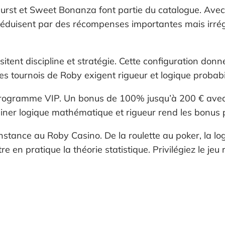
burst et Sweet Bonanza font partie du catalogue. Ave
é séduisent par des récompenses importantes mais irré
tent discipline et stratégie. Cette configuration don
Les tournois de Roby exigent rigueur et logique probabil
rogramme VIP. Un bonus de 100% jusqu’à 200 € avec e
biner logique mathématique et rigueur rend les bonus p
onstance au Roby Casino. De la roulette au poker, la 
e en pratique la théorie statistique. Privilégiez le je