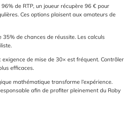
c 96% de RTP, un joueur récupère 96 € pour
gulières. Ces options plaisent aux amateurs de
ne 35% de chances de réussite. Les calculs
iste.
xigence de mise de 30× est fréquent. Contrôler
lus efficaces.
logique mathématique transforme l’expérience.
u responsable afin de profiter pleinement du Roby