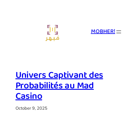
Skip
to
content
MOBHER!
Univers Captivant des
Probabilités au Mad
Casino
October 9, 2025