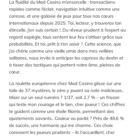
La fluidité du Mad Casino m’ensorcelle : transactions
rapides comme l’éclair, navigation intuitive comme une
caresse, et une galaxie de jeux pour tous nos cœurs
internationaux depuis 2025. Toi, lecteur, y trouveras ton
étincelle, j’en suis certain !. Du rêveur prudent à l’expert au
regard espiègle, tous sentent leur feu s’attiser grâce aux
probabilités. Et toi, prêt à t’en saisir ?. Cette science, que
j’ai chérie comme une vieille amie dans mes veillées
solitaires, nous invite à anticiper les caprices du destin et
à tisser des tactiques qui portent notre âme, pleines de
cœur.
La roulette européenne chez Mad Casino glisse sur une
toile de 37 mystères, le zéro y jouant sa note malicieuse..
Miser sur un seul numéro ? 1/37, soit 2,7 % – un frisson
qui teste mon courage et le tien, cher joueur !. Ces chiffres
te guident comme une étoile filante, permettant des
ajustements savants.. Couleur ou parité ? Près de 48,6 %
de succès, une harmonie qui me charme.. Ces choix
caressent les joueurs prudents – ils t’accueillent, cher