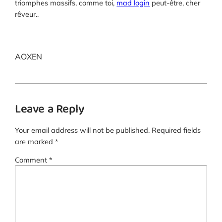
triomphes massifs, comme toi,
mad login
peut-être, cher
rêveur..
AOXEN
Leave a Reply
Your email address will not be published.
Required fields
are marked
*
Comment
*